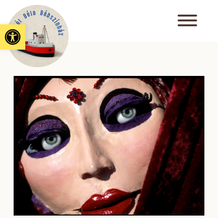
Eszköztár megnyitása