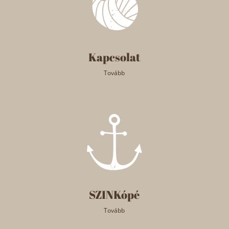
Kapcsolat
Tovább
SZINKópé
Tovább