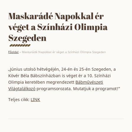
Maskarádé Napokkal ér
véget a Színházi Olimpia
Szegeden
Főoldal
»
Maskarádé Napokkal ér véget a Színházi Olimpia Szegeden
„Június utolsó hétvégéjén, 24-én és 25-én Szegeden, a
Kövér Béla Bábszínházban is véget ér a 10. Színházi
Olimpia keretében megrendezett
Bábművészeti
Világtalálkozó
programsorozata. Mutatjuk a programot!”
Teljes cikk:
LINK