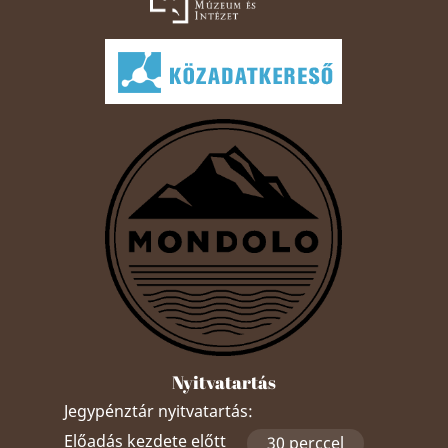
Nyitvatartás
Jegypénztár nyitvatartás:
Előadás kezdete előtt
30 perccel