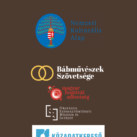
Szeged Papucsért Alapítvány