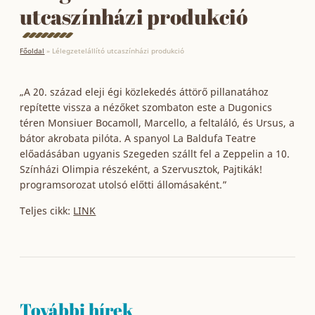
utcaszínházi produkció
Főoldal
»
Lélegzetelállító utcaszínházi produkció
„A 20. század eleji égi közlekedés áttörő pillanatához
repítette vissza a nézőket szombaton este a Dugonics
téren Monsiuer Bocamoll, Marcello, a feltaláló, és Ursus, a
bátor akrobata pilóta. A spanyol La Baldufa Teatre
előadásában ugyanis Szegeden szállt fel a Zeppelin a 10.
Színházi Olimpia részeként, a Szervusztok, Pajtikák!
programsorozat utolsó előtti állomásaként.”
Teljes cikk:
LINK
További hírek