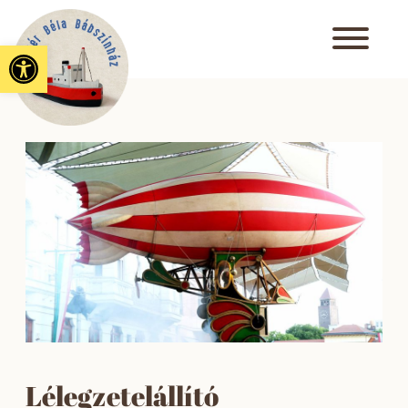
Eszköztár megnyitása
Lélegzetelállító