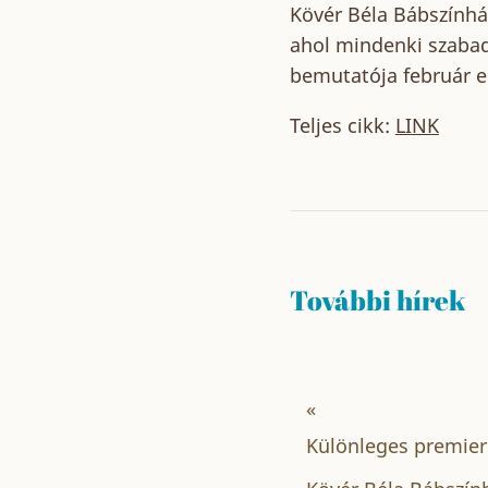
Kövér Béla Bábszínház
ahol mindenki szabad
bemutatója február e
Teljes cikk:
LINK
További hírek
«
Különleges premierr