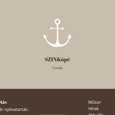
SZINKópé
Tovább
rtás
Műsor
Hírek
r nyitvatartás:
Aktuális