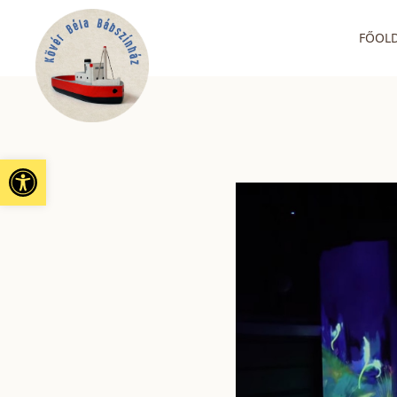
FŐOL
Eszköztár megnyitása