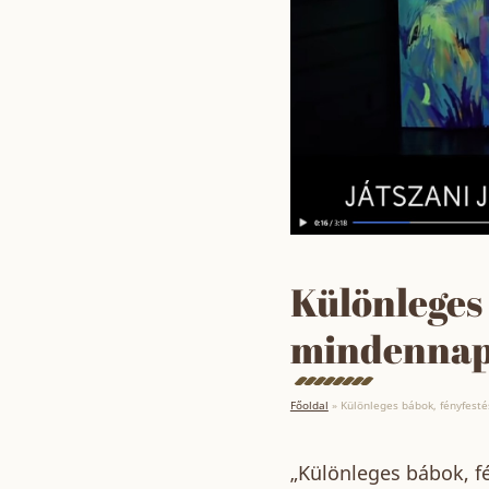
Különleges 
mindennapi
Főoldal
»
Különleges bábok, fényfest
„Különleges bábok, f