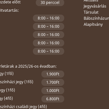
ezdete előtt
30 perccel
Jegyvásárlás
yitvatartás:
Társulat
8:00 – 16:00
Bábszínházu
Alapítvány
8:00 – 16:00
8:00 – 16:00
8:00 – 16:00
8:00 – 16:00
érletárak a 2025/26-os évadban:
gy (1fő)
1.900Ft
zínházi jegy (1fő)
1.700Ft
egy (1fő)
1.000Ft
gy (4fő)
6.800Ft
zínházi családi jegy (4fő)