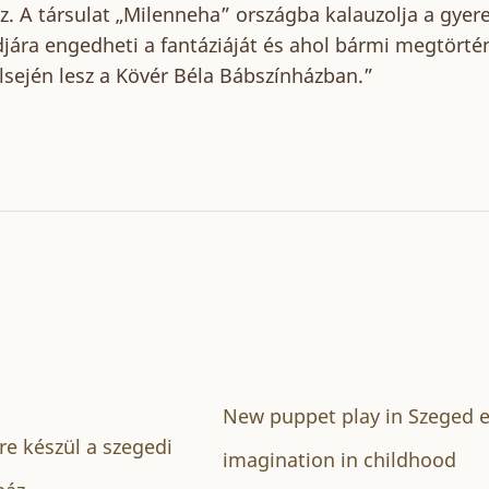
. A társulat „Milenneha” országba kalauzolja a gyere
jára engedheti a fantáziáját és ahol bármi megtörté
lsején lesz a Kövér Béla Bábszínházban.”
New puppet play in Szeged e
e készül a szegedi
imagination in childhood