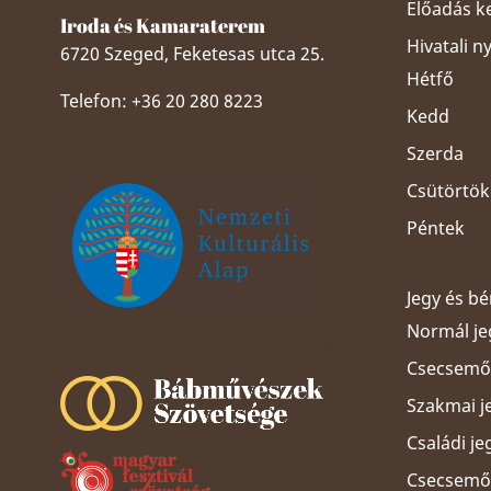
Előadás k
Iroda és Kamaraterem
Hivatali n
6720 Szeged, Feketesas utca 25.
Hétfő
Telefon: +36 20 280 8223
Kedd
Szerda
Csütörtök
Péntek
Jegy és b
Normál je
Szeged Papucsért Alapítvány
Csecsemős
Szakmai j
Családi je
Csecsemős