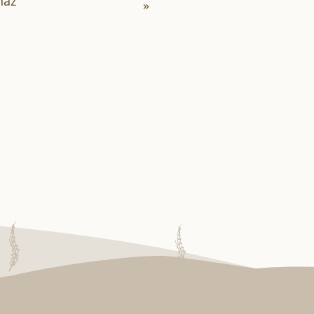
ház
»