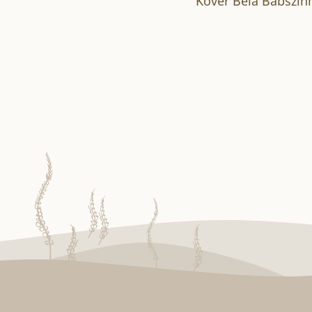
Kövér Béla Bábszín