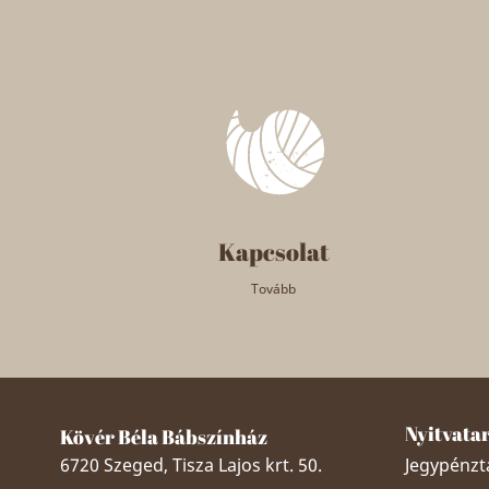
Kapcsolat
Tovább
Nyitvata
Kövér Béla Bábszínház
6720 Szeged, Tisza Lajos krt. 50.
Jegypénztá