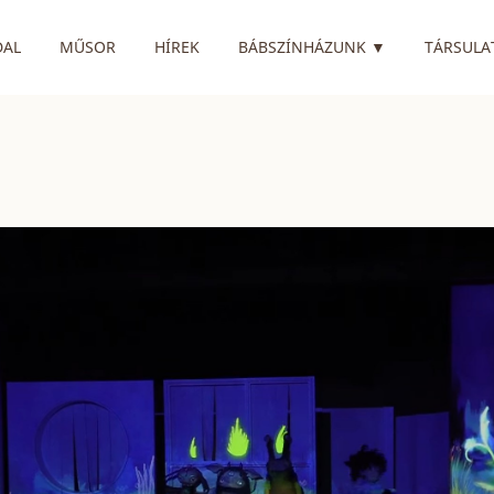
RENDELKEZIK
DAL
MŰSOR
HÍREK
BÁBSZÍNHÁZUNK
▼
TÁRSULA