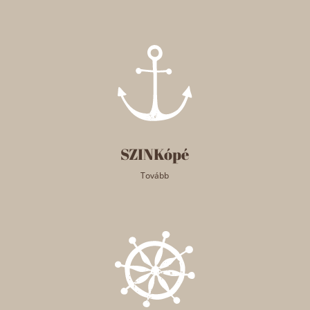
SZINKópé
Tovább