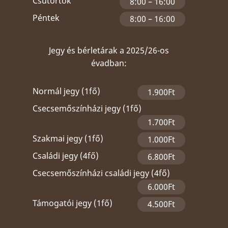
Csütörtök
8:00 – 16:00
Péntek
8:00 – 16:00
Jegy és bérletárak a 2025/26-os
évadban:
Normál jegy (1fő)
1.900Ft
Csecsemőszínházi jegy (1fő)
1.700Ft
Szakmai jegy (1fő)
1.000Ft
Családi jegy (4fő)
6.800Ft
Csecsemőszínházi családi jegy (4fő)
6.000Ft
Támogatói jegy (1fő)
4.500Ft