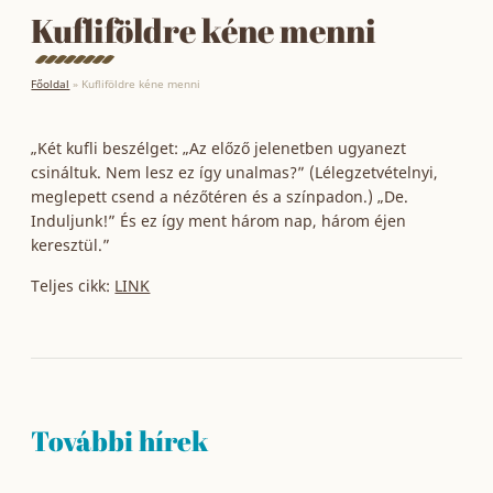
Kufliföldre kéne menni
Főoldal
»
Kufliföldre kéne menni
„Két kufli beszélget: „Az előző jelenetben ugyanezt
csináltuk. Nem lesz ez így unalmas?” (Lélegzetvételnyi,
meglepett csend a nézőtéren és a színpadon.) „De.
Induljunk!” És ez így ment három nap, három éjen
keresztül.”
Teljes cikk:
LINK
További hírek