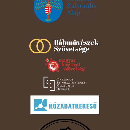
Szeged Papucsért Alapítvány