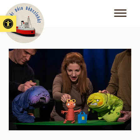
Eszköztár megnyitása