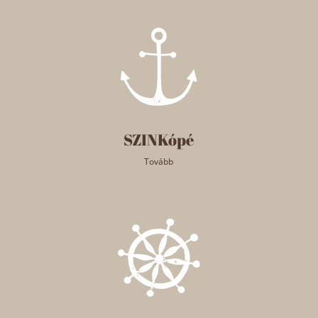
SZINKópé
Tovább