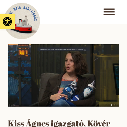
Eszköztár megnyitása
Kiss Ágnes igazgató, Kövér