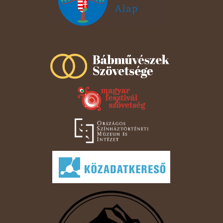
Szeged Papucsért Alapítvány