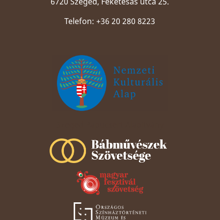
6720 Szeged, Feketesas utca 25.
Telefon: +36 20 280 8223
Szeged Papucsért Alapítvány