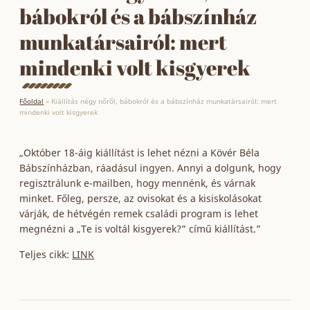
bábokról és a bábszínház
munkatársairól: mert
mindenki volt kisgyerek
Főoldal
»
Kiállítás négy nőről, bábokról és a bábszínház munkatársairól: mert
mindenki volt kisgyerek
„Október 18-áig kiállítást is lehet nézni a Kövér Béla
Bábszínházban, ráadásul ingyen. Annyi a dolgunk, hogy
regisztrálunk e-mailben, hogy mennénk, és várnak
minket. Főleg, persze, az ovisokat és a kisiskolásokat
várják, de hétvégén remek családi program is lehet
megnézni a „Te is voltál kisgyerek?” című kiállítást.”
Teljes cikk:
LINK