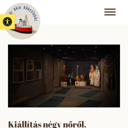
Eszköztár megnyitása
Kiállítás négy nőről,