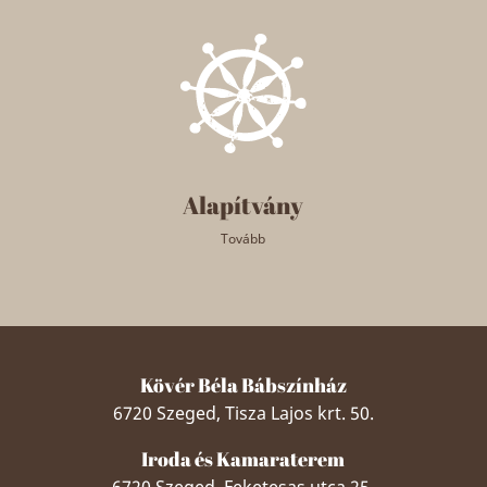
Alapítvány
Tovább
Kövér Béla Bábszínház
6720 Szeged, Tisza Lajos krt. 50.
Iroda és Kamaraterem
6720 Szeged, Feketesas utca 25.