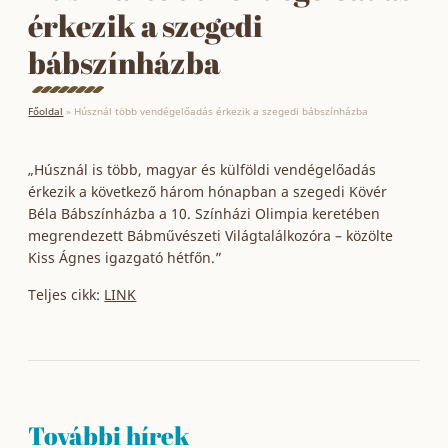
érkezik a szegedi
bábszínházba
Főoldal
»
Húsznál több vendégelőadás érkezik a szegedi bábszínházba
„Húsznál is több, magyar és külföldi vendégelőadás
érkezik a következő három hónapban a szegedi Kövér
Béla Bábszínházba a 10. Színházi Olimpia keretében
megrendezett Bábművészeti Világtalálkozóra – közölte
Kiss Ágnes igazgató hétfőn.”
Teljes cikk:
LINK
További hírek