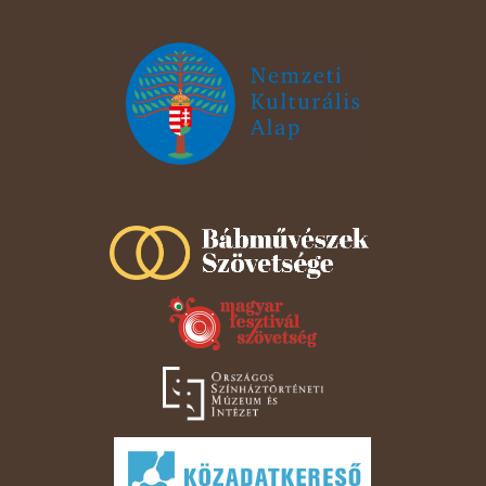
Szeged Papucsért Alapítvány