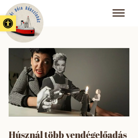
Eszköztár megnyitása
Húsznál több vendégelőadás