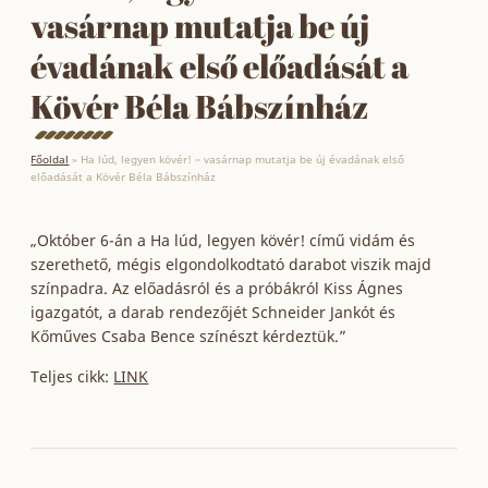
vasárnap mutatja be új
évadának első előadását a
Kövér Béla Bábszínház
Főoldal
»
Ha lúd, legyen kövér! – vasárnap mutatja be új évadának első
előadását a Kövér Béla Bábszínház
„Október 6-án a Ha lúd, legyen kövér! című vidám és
szerethető, mégis elgondolkodtató darabot viszik majd
színpadra. Az előadásról és a próbákról Kiss Ágnes
igazgatót, a darab rendezőjét Schneider Jankót és
Kőműves Csaba Bence színészt kérdeztük.”
Teljes cikk:
LINK