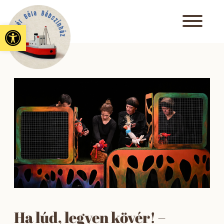
Eszköztár megnyitása
Ha lúd, legyen kövér! –