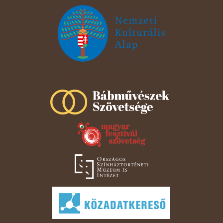
Szeged Papucsért Alapítvány