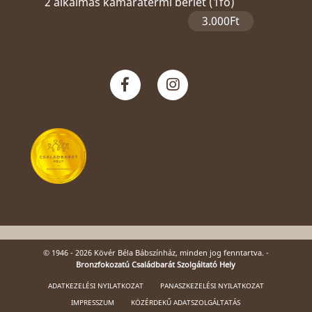
2 alkalmas kamaratermi bérlet (1fő)
3.000Ft
© 1946 - 2026 Kövér Béla Bábszínház, minden jog fenntartva. -
Bronzfokozatú Családbarát Szolgáltató Hely
ADATKEZELÉSI NYILATKOZAT
PANASZKEZELÉSI NYILATKOZAT
IMPRESSZUM
KÖZÉRDEKŰ ADATSZOLGÁLTATÁS