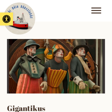
Eszköztár megnyitása
Gigantikus