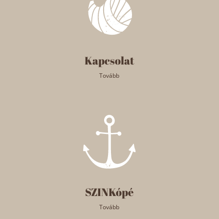
Kapcsolat
Tovább
SZINKópé
Tovább