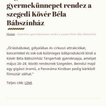
gyermekünnepet rendez a
szegedi Kövér Béla
Bábszínház
Főoldal
»
Gigantikus gyermekünnepet rendez a szegedi Kövér Béla Bábszínház
„Óriásbábokat, gólyalábas és cirkuszi attrakciókat,
koncerteket és sok-sok különleges bábprodukciót kínál a
Kövér Béla Bábszínház Tengerhab gyereknapja, amelyet
május 26–28. között rendeznek Szegeden. Beindul majd
egy gigászi óramű, a Panoráma Kinóban pedig bárkiből
filmsztár válhat.”
Teljes cikk:
LINK