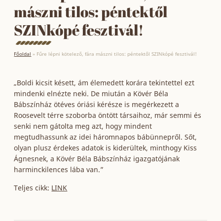
mászni tilos: péntektől
SZINkópé fesztivál!
Főoldal
»
Fűre lépni kötelező, fára mászni tilos: péntektől SZINkópé fesztivál!
„Boldi kicsit késett, ám élemedett korára tekintettel ezt
mindenki elnézte neki. De miután a Kövér Béla
Bábszínház ötéves óriási kérésze is megérkezett a
Roosevelt térre szoborba öntött társaihoz, már semmi és
senki nem gátolta meg azt, hogy mindent
megtudhassunk az idei háromnapos bábünnepről. Sőt,
olyan plusz érdekes adatok is kiderültek, minthogy Kiss
Ágnesnek, a Kövér Béla Bábszínház igazgatójának
harminckilences lába van.”
Teljes cikk:
LINK