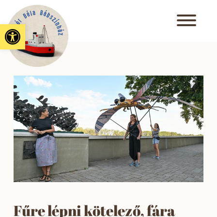
Eszköztár megnyitása
Fűre lépni kötelező, fára