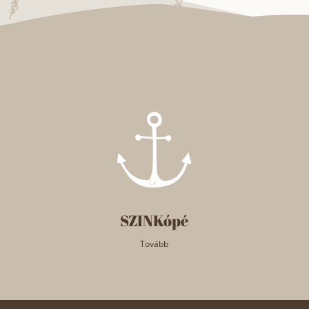
SZINKópé
Tovább