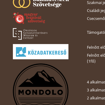
Szakmai j
Családi je
Csecsemős
Támogatói
Felnőtt el
Felnőtt e
(1fő)
4 alkalmas
3 alkalmas
2 alkalma