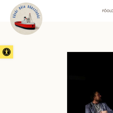
FŐOL
Eszköztár megnyitása