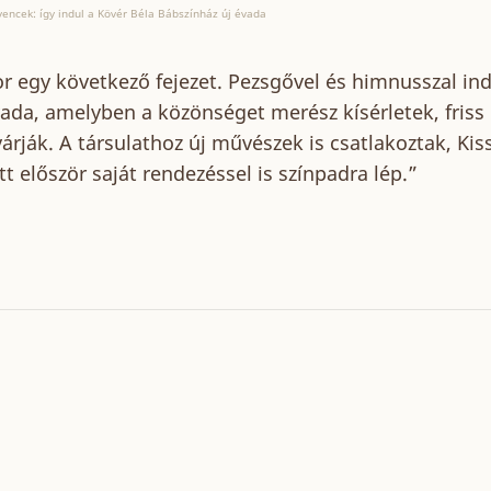
vencek: így indul a Kövér Béla Bábszínház új évada
r egy következő fejezet. Pezsgővel és himnusszal ind
vada, amelyben a közönséget merész kísérletek, friss
rják. A társulathoz új művészek is csatlakoztak, Ki
tt először saját rendezéssel is színpadra lép.”