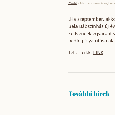
Főoldal
»
Friss bemutatók és régi ked
„Ha szeptember, akko
Béla Bábszínház új é
kedvencek egyaránt vá
pedig pályafutása ala
Teljes cikk:
LINK
További hírek