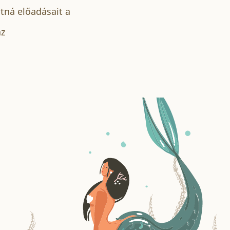
ná előadásait a
áz