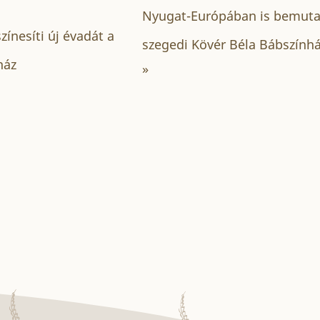
Nyugat-Európában is bemutat
zínesíti új évadát a
szegedi Kövér Béla Bábszính
ház
»