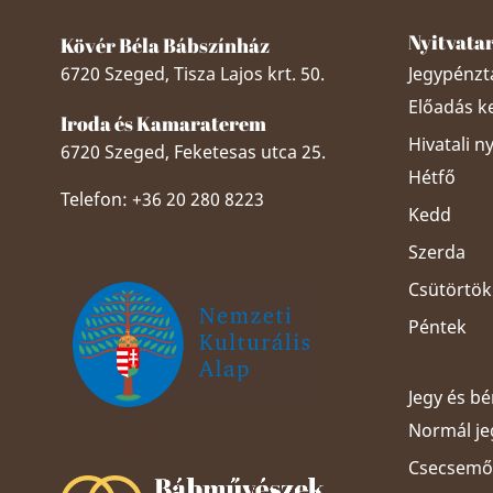
Nyitvata
Kövér Béla Bábszínház
6720 Szeged, Tisza Lajos krt. 50.
Jegypénztá
Előadás k
Iroda és Kamaraterem
Hivatali n
6720 Szeged, Feketesas utca 25.
Hétfő
Telefon: +36 20 280 8223
Kedd
Szerda
Csütörtök
Péntek
Jegy és b
Normál je
Szeged Papucsért Alapítvány
Csecsemős