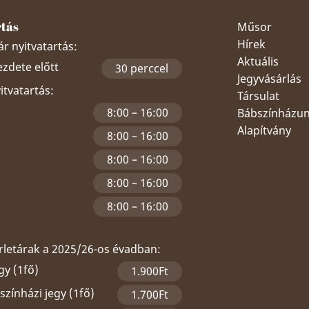
rtás
Műsor
Hírek
r nyitvatartás:
Aktuális
ezdete előtt
30 perccel
Jegyvásárlás
yitvatartás:
Társulat
8:00 – 16:00
Bábszínházu
Alapítvány
8:00 – 16:00
8:00 – 16:00
8:00 – 16:00
8:00 – 16:00
érletárak a 2025/26-os évadban:
gy (1fő)
1.900Ft
zínházi jegy (1fő)
1.700Ft