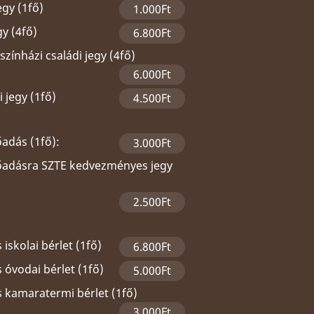
egy (1fő)
1.000Ft
gy (4fő)
6.800Ft
zínházi családi jegy (4fő)
6.000Ft
 jegy (1fő)
4.500Ft
őadás (1fő):
3.000Ft
lőadásra SZTE kedvezményes jegy
2.500Ft
 iskolai bérlet (1fő)
6.800Ft
 óvodai bérlet (1fő)
5.000Ft
s kamaratermi bérlet (1fő)
3.000Ft