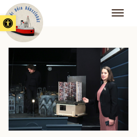
Eszköztár megnyitása