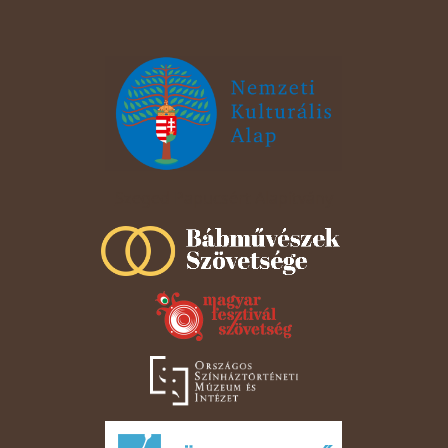
Szeged Papucsért Alapítvány