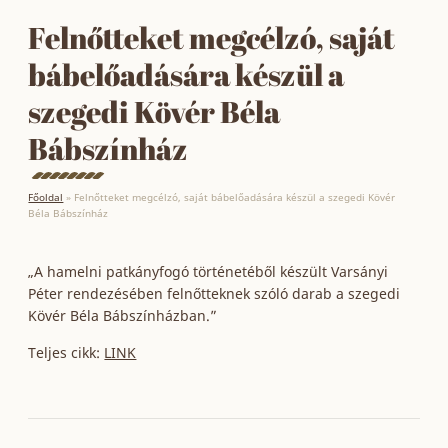
Felnőtteket megcélzó, saját
bábelőadására készül a
szegedi Kövér Béla
Bábszínház
Főoldal
»
Felnőtteket megcélzó, saját bábelőadására készül a szegedi Kövér
Béla Bábszínház
„A hamelni patkányfogó történetéből készült Varsányi
Péter rendezésében felnőtteknek szóló darab a szegedi
Kövér Béla Bábszínházban.”
Teljes cikk:
LINK