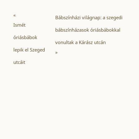
«
Bábszínházi világnap: a szegedi
Ismét
bábszínházasok óriásbábokkal
óriásbábok
vonultak a Kárász utcán
lepik el Szeged
»
utcáit