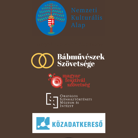
Szeged Papucsért Alapítvány