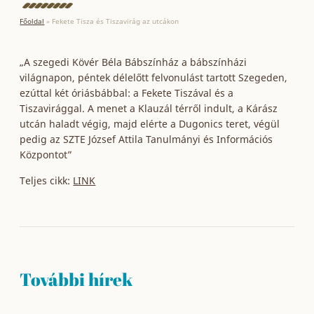
Főoldal
»
Fekete Tisza és Tiszavirág az utcákon
„A szegedi Kövér Béla Bábszínház a bábszínházi
világnapon, péntek délelőtt felvonulást tartott Szegeden,
ezúttal két óriásbábbal: a Fekete Tiszával és a
Tiszavirággal. A menet a Klauzál térről indult, a Kárász
utcán haladt végig, majd elérte a Dugonics teret, végül
pedig az SZTE József Attila Tanulmányi és Információs
Központot”
Teljes cikk:
LINK
További hírek