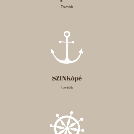
Tovább
SZINKópé
Tovább