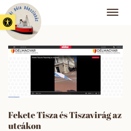
Eszköztár megnyitása
Fekete Tisza és Tiszavirág az
utcákon