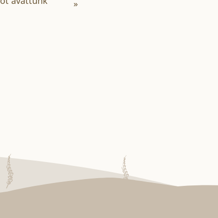
tot avattunk
»