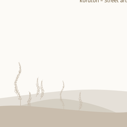
körúton – Street ar