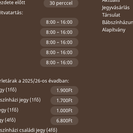
ezdete előtt
30 perccel
Jegyvásárlás
yitvatartás:
Társulat
8:00 – 16:00
Bábszínházu
Alapítvány
8:00 – 16:00
8:00 – 16:00
8:00 – 16:00
8:00 – 16:00
érletárak a 2025/26-os évadban:
gy (1fő)
1.900Ft
zínházi jegy (1fő)
1.700Ft
egy (1fő)
1.000Ft
gy (4fő)
6.800Ft
zínházi családi jegy (4fő)