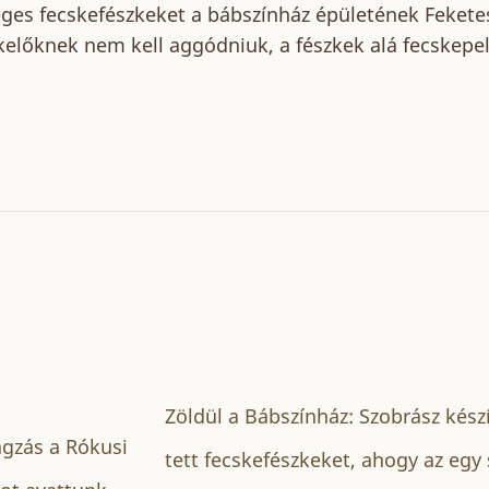
éges fecskefészkeket a bábszínház épületének Fekete
kelőknek nem kell aggódniuk, a fészkek alá fecskepe
Zöldül a Bábszínház: Szobrász készí
ágzás a Rókusi
tett fecskefészkeket, ahogy az egy