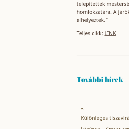
telepítettek mesters
homlokzatára. A járó
elhelyeztek.”
Teljes cikk:
LINK
További hírek
«
Különleges tiszavir