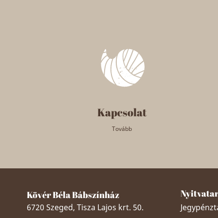
Kapcsolat
Tovább
Nyitvata
Kövér Béla Bábszínház
6720 Szeged, Tisza Lajos krt. 50.
Jegypénztá