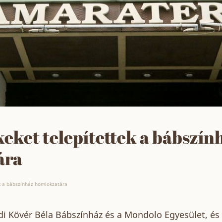
eket telepítettek a bábszín
ára
k a bábszínház homlokzatára
di Kövér Béla Bábszínház és a Mondolo Egyesület, és