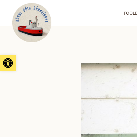
FŐOL
Eszköztár megnyitása