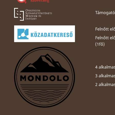
Támogatói
Felnőtt el
Felnőtt e
(1fő)
4 alkalmas
3 alkalmas
2 alkalma