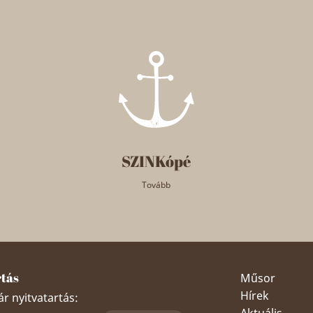
SZINKópé
Tovább
rtás
Műsor
Hírek
r nyitvatartás:
Aktuális