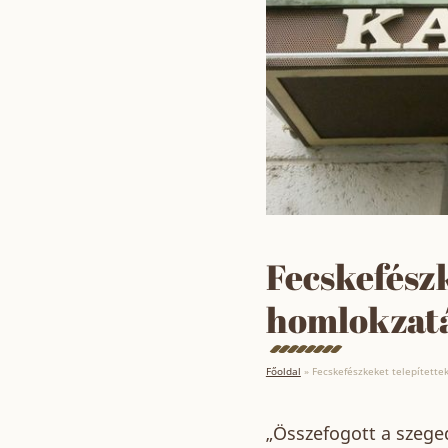
Fecskefészk
homlokzat
Főoldal
»
Fecskefészkeket telepítette
„Összefogott a szege