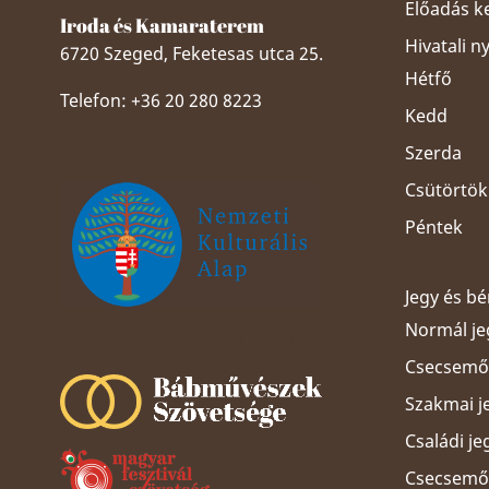
Előadás k
Iroda és Kamaraterem
Hivatali n
6720 Szeged, Feketesas utca 25.
Hétfő
Telefon: +36 20 280 8223
Kedd
Szerda
Csütörtök
Péntek
Jegy és b
Normál je
Szeged Papucsért Alapítvány
Csecsemős
Szakmai j
Családi je
Csecsemős