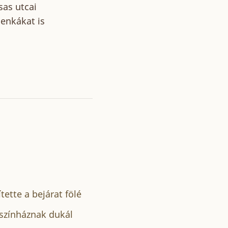
sas utcai
lenkákat is
tette a bejárat fölé
 színháznak dukál