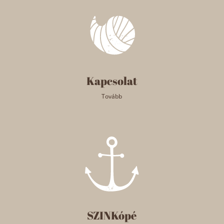
Kapcsolat
Tovább
SZINKópé