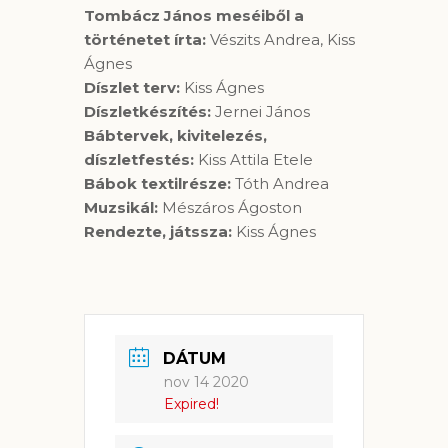
Tombácz János meséiből a
történetet írta:
Vészits Andrea, Kiss
Ágnes
Díszlet terv:
Kiss Ágnes
Díszletkészítés:
Jernei János
Bábtervek, kivitelezés,
díszletfestés:
Kiss Attila Etele
Bábok textilrésze:
Tóth Andrea
Muzsikál:
Mész
áros Ágoston
Rendezte, játssza:
Kiss Ágnes
DÁTUM
nov 14 2020
Expired!