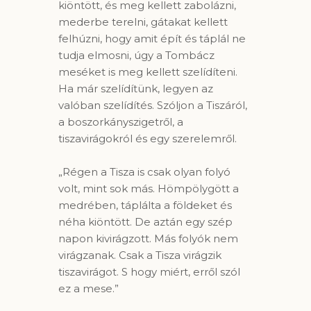
kiöntött, és meg kellett zabolázni,
mederbe terelni, gátakat kellett
felhúzni, hogy amit épít és táplál ne
tudja elmosni, úgy a Tombácz
meséket is meg kellett szelídíteni.
Ha már szelídítünk, legyen az
valóban szelídítés. Szóljon a Tiszáról,
a boszorkányszigetről, a
tiszavirágokról és egy szerelemről.
„Régen a Tisza is csak olyan folyó
volt, mint sok más. Hömpölygött a
medrében, táplálta a földeket és
néha kiöntött. De aztán egy szép
napon kivirágzott. Más folyók nem
virágzanak. Csak a Tisza virágzik
tiszavirágot. S hogy miért, erről szól
ez a mese.”