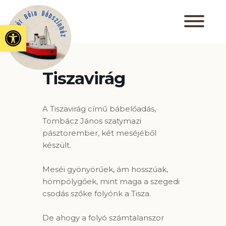
Eszköztár megnyitása
Tiszavirág
A Tiszavirág című bábelőadás,
Tombácz János szatymazi
pásztorember, két meséjéből
készült.
Meséi gyönyörűek, ám hosszúak,
hömpölygőek, mint maga a szegedi
csodás szőke folyónk a Tisza.
De ahogy a folyó számtalanszor