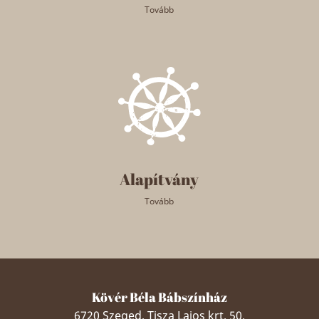
Tovább
Alapítvány
Tovább
Kövér Béla Bábszínház
6720 Szeged, Tisza Lajos krt. 50.