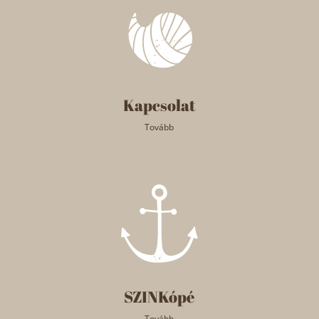
Kapcsolat
Tovább
SZINKópé
Tovább