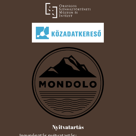
Nyitvatartás
Jegypénztár nyitvatartás: