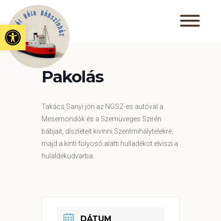
Eszköztár megnyitása
Pakolás
Takács Sanyi jön az NGSZ-es autóval a
Mesemondók és a Szemüveges Szirén
bábjait, díszleteit kivinni Szentmihálytelekre,
majd a kinti folyosó alatti hulladékot elviszi a
hulaldékudvarba.
DÁTUM