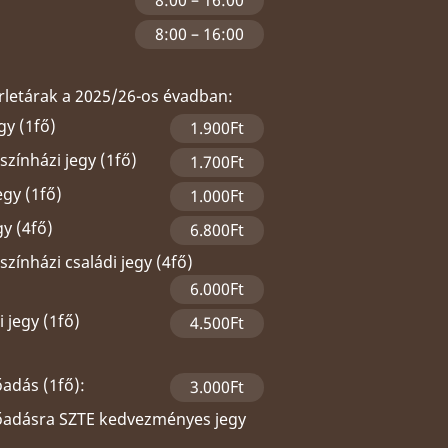
8:00 – 16:00
8:00 – 16:00
érletárak a 2025/26-os évadban:
gy (1fő)
1.900Ft
zínházi jegy (1fő)
1.700Ft
egy (1fő)
1.000Ft
gy (4fő)
6.800Ft
zínházi családi jegy (4fő)
6.000Ft
 jegy (1fő)
4.500Ft
őadás (1fő):
3.000Ft
lőadásra SZTE kedvezményes jegy