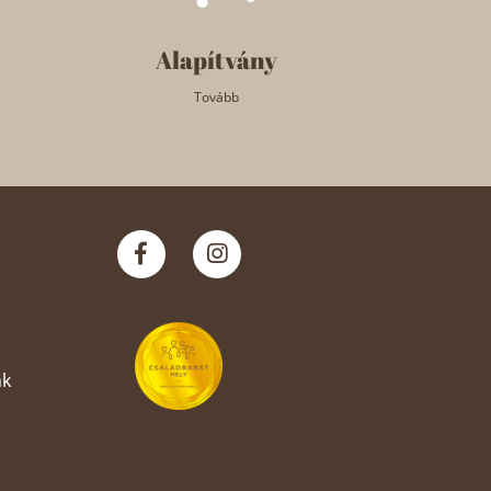
Alapítvány
Tovább
nk