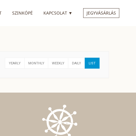
 ALMENÜVEL
RENDELKEZIK ALMENÜVEL
T
SZINKÓPÉ
KAPCSOLAT
▼
JEGYVÁSÁRLÁS
YEARLY
MONTHLY
WEEKLY
DAILY
LIST