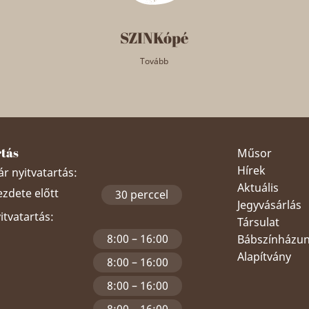
SZINKópé
Tovább
rtás
Műsor
Hírek
r nyitvatartás:
Aktuális
ezdete előtt
30 perccel
Jegyvásárlás
yitvatartás:
Társulat
8:00 – 16:00
Bábszínházu
Alapítvány
8:00 – 16:00
8:00 – 16:00