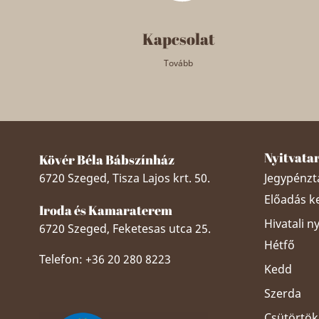
Kapcsolat
Tovább
Nyitvata
Kövér Béla Bábszínház
6720 Szeged, Tisza Lajos krt. 50.
Jegypénztá
Előadás k
Iroda és Kamaraterem
Hivatali n
6720 Szeged, Feketesas utca 25.
Hétfő
Telefon: +36 20 280 8223
Kedd
Szerda
Csütörtök