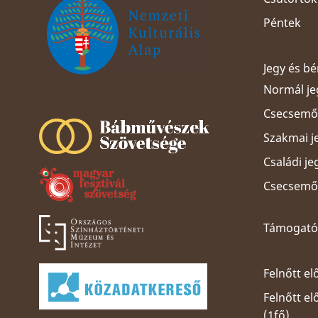
Péntek
Jegy és b
Normál je
Szeged Papucsért Alapítvány
Csecsemős
Szakmai j
Családi je
Csecsemős
Támogatói
Felnőtt el
Felnőtt e
(1fő)