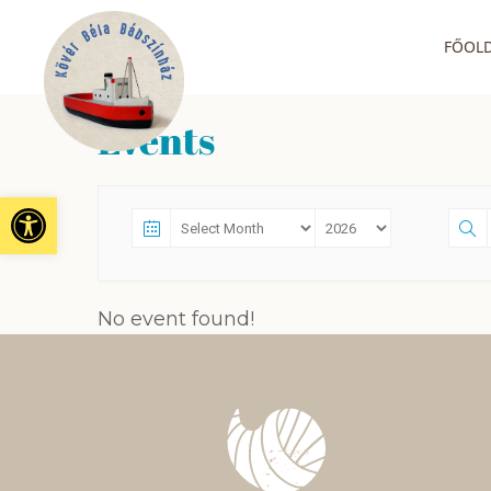
FŐOL
Events
Eszköztár megnyitása
No event found!