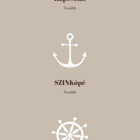
Tovább
SZINKópé
Tovább