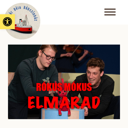
Eszköztár megnyitása