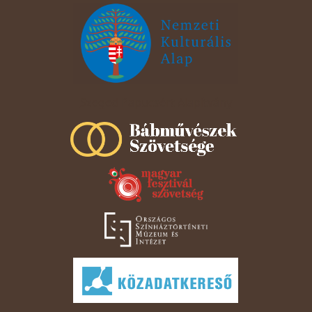
Szeged Papucsért Alapítvány