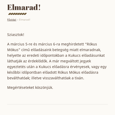
Elmarad!
Főoldal
»
Elmarad!
Sziasztok!
A március 5-re és március 6-ra meghirdetett “Rókus
Mókus” című előadásaink betegség miatt elmaradnak,
helyette az eredeti időpontokban a Kukucs előadásunkat
láthatják az érdeklődők. A már megváltott jegyek
egyeztetés után a Kukucs előadásra érvényesek, vagy egy
későbbi időpontban előadott Rókus Mókus előadásra
beválthatóak; illetve visszaválthatóak a tixán.
Megértéseteket köszönjük.