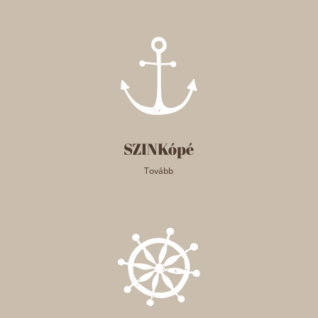
SZINKópé
Tovább