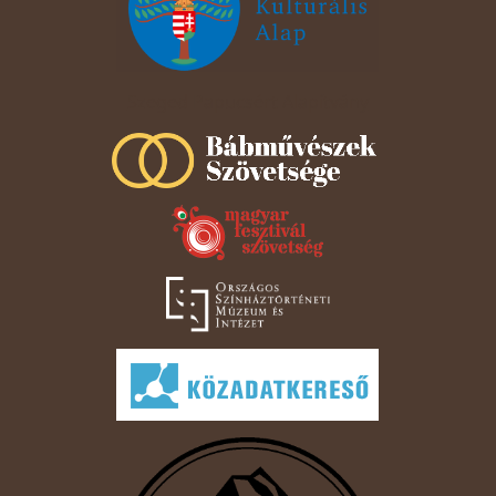
Szeged Papucsért Alapítvány