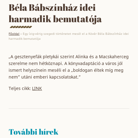
Béla Bábszínház idei
harmadik bemutatója
Főoldal
»
Egy ízig-vérig szegedi történetet mesél el a Kövér Béla Bábszínház idei
harmadik bemutatója
„A gesztenyefák pletykái szerint Alinka és a Macskaherceg
szerelme nem hétköznapi. A könyvadaptáció a város jól
ismert helyszínein meséli el a „boldogan éltek míg meg
nem” utáni emberi kapcsolatokat.”
Teljes cikk:
LINK
További hírek