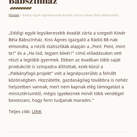
Bábszínház
Főoldal
»
Eddigi egyik legsikeresebb évadát zárta a Kövér Béla Bábszínház
„Eddigi egyik legsikeresebb évadát zárta a szegedi Kövér
Béla Bábszínház. Kiss Ágnes igazgató a Rádió 88-nak
elmondta, a nézői statisztikák alapján a „Pont. Pont, mint
te!” és a „Ha lúd, legyen kövér!” című előadásukon vett
részt a legtöbb gyermek. Ebben az évadban több saját
produkciót is színpadra állítottak, ezek közül a
„Patkányfogó projekt” volt a legnépszerűbb a felnőtt
közönségben. Hozzátette, gazdaságilag továbbra is nehéz
helyzetben vannak, mert nem kapnak elég támogatást a
minisztériumtól, mégis igyekeznek minél több vendéget
bevonzani, hogy fenn tudjanak maradni.”
Teljes cikk:
LINK