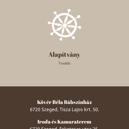
Alapítvány
Tovább
Kövér Béla Bábszínház
6720 Szeged, Tisza Lajos krt. 50.
Iroda és Kamaraterem
6720 Szeged, Feketesas utca 25.