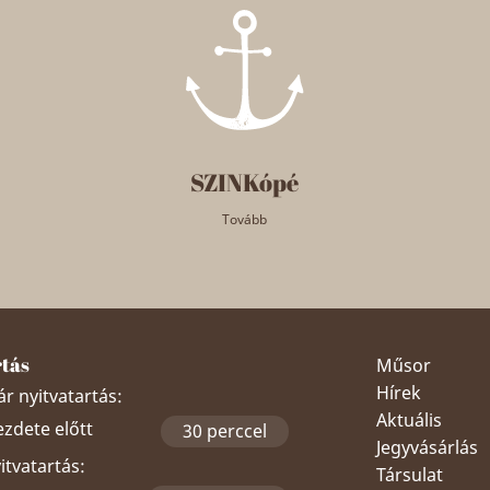
SZINKópé
Tovább
rtás
Műsor
Hírek
r nyitvatartás:
Aktuális
ezdete előtt
30 perccel
Jegyvásárlás
yitvatartás:
Társulat