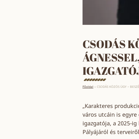
CSODÁS KÖ
ÁGNESSEL,
IGAZGATÓ
Főoldal
»
CSODÁS KÖZÖS ÜGY – BESZÉ
„Karakteres produkció
város utcáin is egyre
igazgatója, a 2025-i
Pályájáról és terveirő