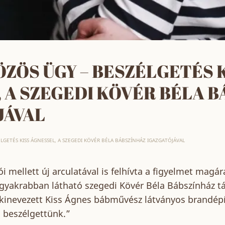
ZÖS ÜGY – BESZÉLGETÉS 
 A SZEGEDI KÖVÉR BÉLA 
JÁVAL
LGETÉS KISS ÁGNESSEL, A SZEGEDI KÖVÉR BÉLA BÁBSZÍNHÁZ IGAZGATÓJÁVAL
i mellett új arculatával is felhívta a figyelmet magá
 gyakrabban látható szegedi Kövér Béla Bábszínház tá
g kinevezett Kiss Ágnes bábművész látványos brandépí
l beszélgettünk.”