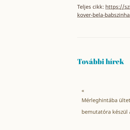
Teljes cikk:
https://s
kover-bela-babszinha
További hírek
«
Mérleghintába ültet
bemutatóra készül 