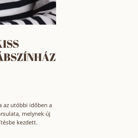
KISS
BÁBSZÍNHÁZ
ra az utóbbi időben a
rsulata, melynek új
tésbe kezdett.