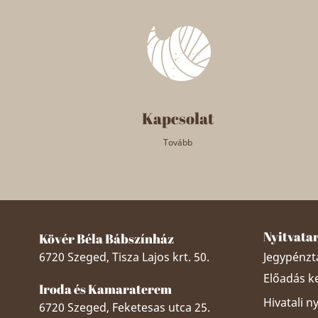
Kapcsolat
Tovább
Nyitvata
Kövér Béla Bábszínház
6720 Szeged, Tisza Lajos krt. 50.
Jegypénztá
Előadás k
Iroda és Kamaraterem
Hivatali n
6720 Szeged, Feketesas utca 25.