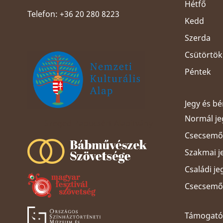
Hétfő
Telefon: +36 20 280 8223
Kedd
Szerda
Csütörtök
Péntek
Jegy és b
Normál je
Szeged Papucsért Alapítvány
Csecsemős
Szakmai j
Családi je
Csecsemős
Támogatói