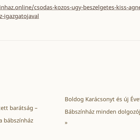
zinhaz.online/csodas-kozos-ugy-beszelgetes-kiss-agne
z-igazgatojaval
Boldog Karácsonyt és új Éve
ett barátság –
Bábszínház minden dolgozó
a bábszínház
»