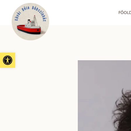
FŐOL
Eszköztár megnyitása