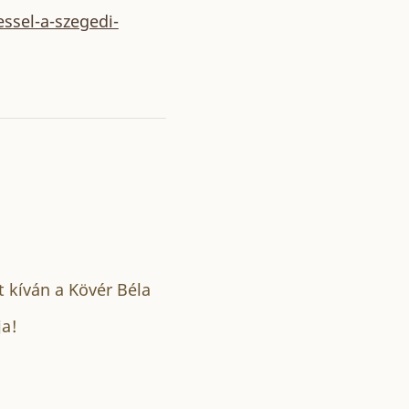
ssel-a-szegedi-
t kíván a Kövér Béla
ja!