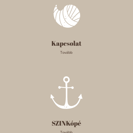
Kapcsolat
Tovább
SZINKópé
Tovább