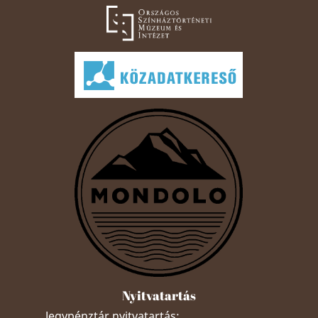
Nyitvatartás
Jegypénztár nyitvatartás: