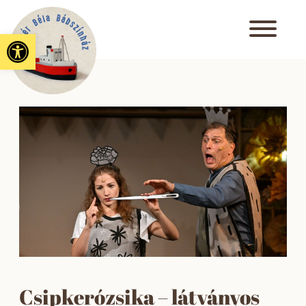
Eszköztár megnyitása
Csipkerózsika – látványos