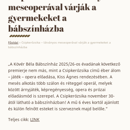
meseoperával várják a
gyermekeket a
bábszínházba
Főoldal
»
Csipkerózsika – látványos meseoperával várják a gyermekeket a
bábszínházba
„A Kövér Béla Bábszínház 2025/26-os évadának következő
premierje nem más, mint a Csipkerózsika című éber álom
– játék – opera előadása, Kiss Ágnes rendezésében. A
mesés alkotás több szálon és réteggel operál, melyek
között árnyjáték, képregényesség, opera és prózai
előadásmód is szerepel. A Csipkerózsika november 30-
ától látható a bábszínházban! A mű 6 éves kortól ajánlott
és külön felnőtt esteket is szerveznek majd belőle.”
Teljes cikk:
LINK