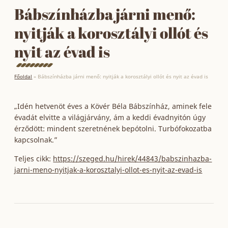
Bábszínházba járni menő:
nyitják a korosztályi ollót és
nyit az évad is
Főoldal
»
Bábszínházba járni menő: nyitják a korosztályi ollót és nyit az évad is
„Idén hetvenöt éves a Kövér Béla Bábszínház, aminek fele
évadát elvitte a világjárvány, ám a keddi évadnyitón úgy
érződött: mindent szeretnének bepótolni. Turbófokozatba
kapcsolnak.”
Teljes cikk:
https://szeged.hu/hirek/44843/babszinhazba-
jarni-meno-nyitjak-a-korosztalyi-ollot-es-nyit-az-evad-is