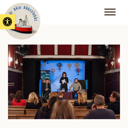
Eszköztár megnyitása