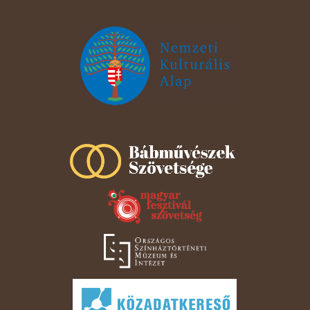
Szeged Papucsért Alapítvány