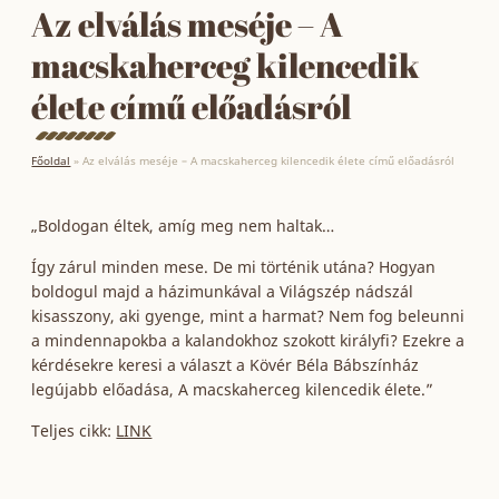
Az elválás meséje – A
macskaherceg kilencedik
élete című előadásról
Főoldal
»
Az elválás meséje – A macskaherceg kilencedik élete című előadásról
„Boldogan éltek, amíg meg nem haltak…
Így zárul minden mese. De mi történik utána? Hogyan
boldogul majd a házimunkával a Világszép nádszál
kisasszony, aki gyenge, mint a harmat? Nem fog beleunni
a mindennapokba a kalandokhoz szokott királyfi? Ezekre a
kérdésekre keresi a választ a Kövér Béla Bábszínház
legújabb előadása, A macskaherceg kilencedik élete.”
Teljes cikk:
LINK