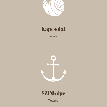
Kapcsolat
Tovább
SZINKópé
Tovább