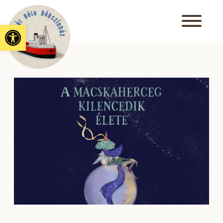
Eszköztár megnyitása