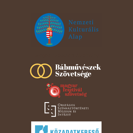
Szeged Papucsért Alapítvány