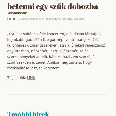
betenni egy szűk dobozba
Főoldal
»
A zene szabad, nem lehet betenni egy szűk dobozba
„Gyulai Csabát sokféle koncerten, előadáson láthatjuk,
leginkább gadulkán (bolgár népi vonós hangszer) és
különleges ütőhangszereken játszik. Énekelt reneszánsz
együttesben, népzenét, jazzt, világzenét, saját
szerzeményeket ad elő, bábszínházi zeneszerző, és
színházakban is zenél. Amikor megtudtam, hogy
fotókiállítása lesz, felkerestem.”
Teljes cikk:
LINK
További hírek