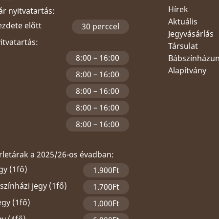
Hírek
r nyitvatartás:
Aktuális
ezdete előtt
30 perccel
Jegyvásárlás
yitvatartás:
Társulat
8:00 – 16:00
Bábszínházu
Alapítvány
8:00 – 16:00
8:00 – 16:00
8:00 – 16:00
8:00 – 16:00
érletárak a 2025/26-os évadban:
gy (1fő)
1.900Ft
zínházi jegy (1fő)
1.700Ft
egy (1fő)
1.000Ft