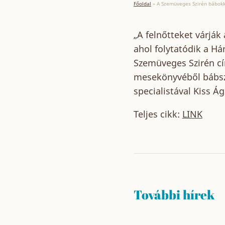
Főoldal
»
A Szemüveges Szirén bábokka
„A felnőtteket várják
ahol folytatódik a Há
Szemüveges Szirén cí
mesekönyvéből bábsz
specialistával Kiss Á
Teljes cikk:
LINK
További hírek