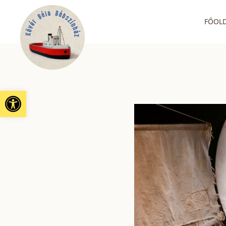
FŐOL
Eszköztár megnyitása