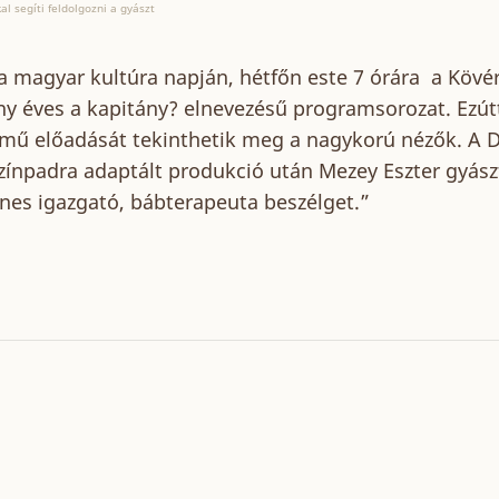
l segíti feldolgozni a gyászt
 a magyar kultúra napján, hétfőn este 7 órára a Kövé
ny éves a kapitány? elnevezésű programsorozat. Ezútta
mű előadását tekinthetik meg a nagykorú nézők. A 
ínpadra adaptált produkció után Mezey Eszter gyás
gnes igazgató, bábterapeuta beszélget.”