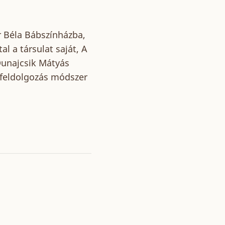
r Béla Bábszínházba,
l a társulat saját, A
Dunajcsik Mátyás
zfeldolgozás módszer