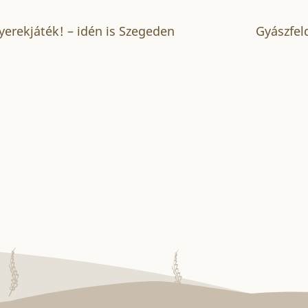
erekjáték! – idén is Szegeden
Gyászfel