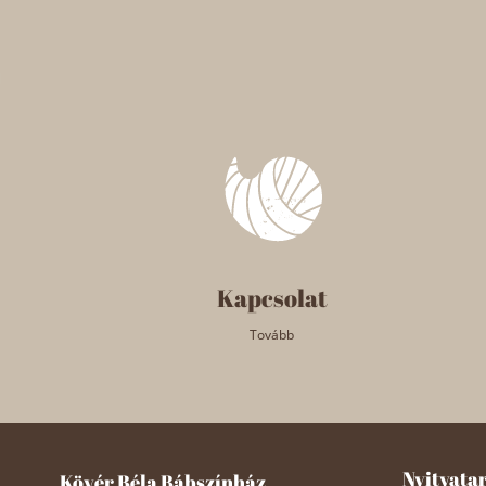
Kapcsolat
Tovább
Nyitvata
Kövér Béla Bábszínház