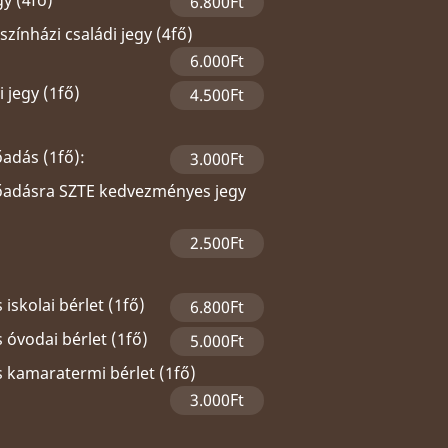
gy (4fő)
6.800Ft
zínházi családi jegy (4fő)
6.000Ft
 jegy (1fő)
4.500Ft
őadás (1fő):
3.000Ft
lőadásra SZTE kedvezményes jegy
2.500Ft
 iskolai bérlet (1fő)
6.800Ft
 óvodai bérlet (1fő)
5.000Ft
s kamaratermi bérlet (1fő)
3.000Ft