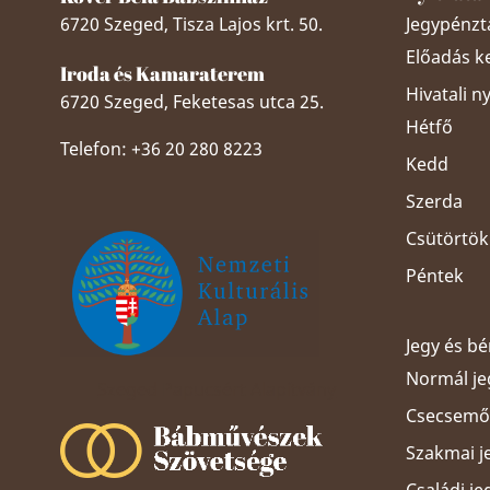
6720 Szeged, Tisza Lajos krt. 50.
Jegypénztá
Előadás k
Iroda és Kamaraterem
Hivatali n
6720 Szeged, Feketesas utca 25.
Hétfő
Telefon: +36 20 280 8223
Kedd
Szerda
Csütörtök
Péntek
Jegy és b
Normál je
Szeged Papucsért Alapítvány
Csecsemős
Szakmai j