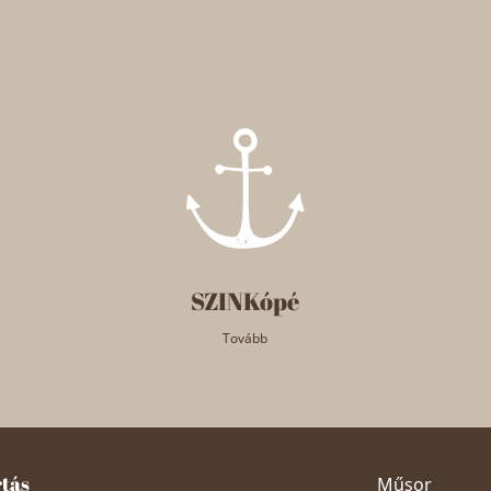
SZINKópé
Tovább
rtás
Műsor