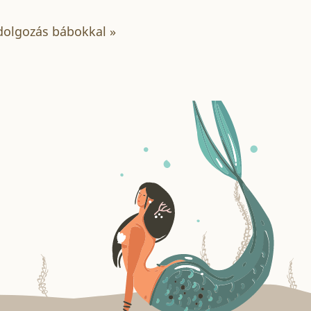
dolgozás bábokkal
»