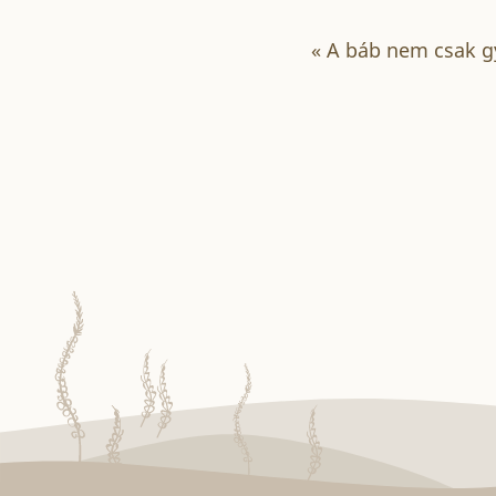
«
A báb nem csak gy