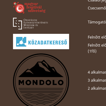
Családi je
Csecsemős
Támogatói
Felnőtt el
Felnőtt e
(1fő)
4 alkalmas
3 alkalmas
2 alkalma