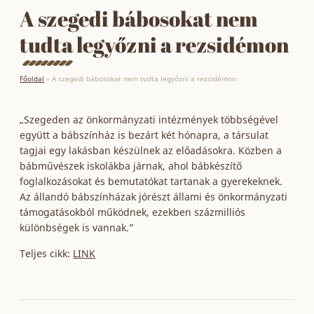
A szegedi bábosokat nem
tudta legyőzni a rezsidémon
Főoldal
»
A szegedi bábosokat nem tudta legyőzni a rezsidémon
„Szegeden az önkormányzati intézmények többségével
együtt a bábszínház is bezárt két hónapra, a társulat
tagjai egy lakásban készülnek az előadásokra. Közben a
bábművészek iskolákba járnak, ahol bábkészítő
foglalkozásokat és bemutatókat tartanak a gyerekeknek.
Az állandó bábszínházak jórészt állami és önkormányzati
támogatásokból működnek, ezekben százmilliós
különbségek is vannak.”
Teljes cikk:
LINK