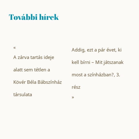
További hírek
«
Addig, ezt a pár évet, ki
A zárva tartás ideje
kell bírni – Mit játszanak
alatt sem tétlen a
most a színházban?, 3.
Kövér Béla Bábszínház
rész
társulata
»