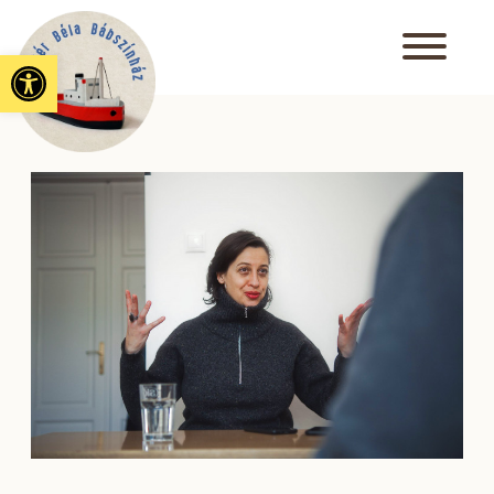
Eszköztár megnyitása