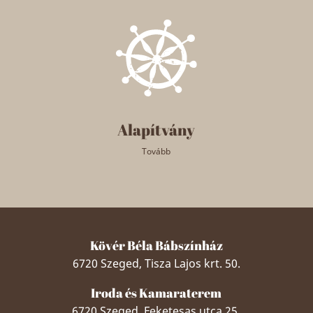
Alapítvány
Tovább
Kövér Béla Bábszínház
6720 Szeged, Tisza Lajos krt. 50.
Iroda és Kamaraterem
6720 Szeged, Feketesas utca 25.