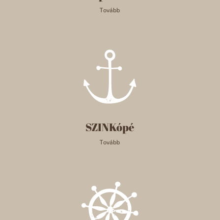
Tovább
SZINKópé
Tovább