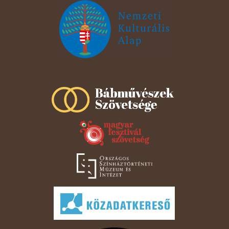
Szeged Papucsért Alapítvány