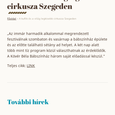
cirkusza Szegeden
Főoldal
»
A kuflik és a világ legkisebb cirkusza Szegeden
„Az immár harmadik alkalommal megrendezett
fesztiválnak szombaton és vasárnap a bábszínház épülete
és az előtte található sétány ad helyet. A két nap alatt
több mint tíz program közül választhatnak az érdeklődők.
A Kövér Béla Bábszínház három saját előadással készül.”
Teljes cikk:
LINK
További hírek