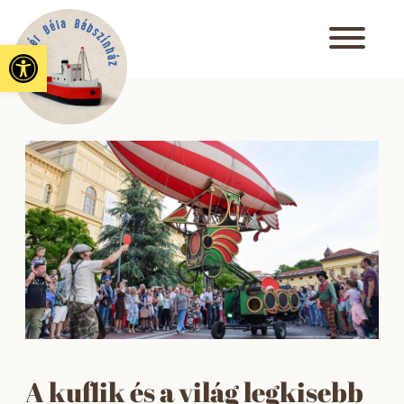
Eszköztár megnyitása
A kuflik és a világ legkisebb