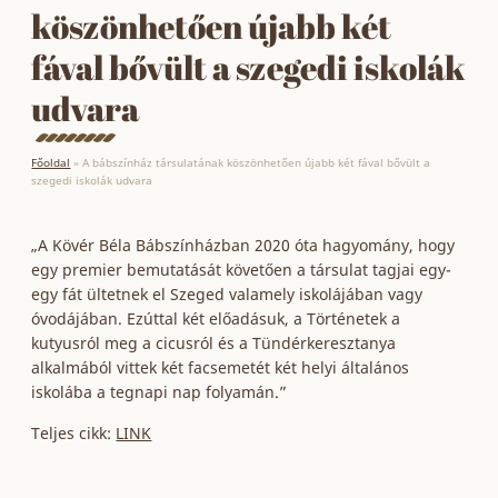
köszönhetően újabb két
fával bővült a szegedi iskolák
udvara
Főoldal
»
A bábszínház társulatának köszönhetően újabb két fával bővült a
szegedi iskolák udvara
„A Kövér Béla Bábszínházban 2020 óta hagyomány, hogy
egy premier bemutatását követően a társulat tagjai egy-
egy fát ültetnek el Szeged valamely iskolájában vagy
óvodájában. Ezúttal két előadásuk, a Történetek a
kutyusról meg a cicusról és a Tündérkeresztanya
alkalmából vittek két facsemetét két helyi általános
iskolába a tegnapi nap folyamán.”
Teljes cikk:
LINK