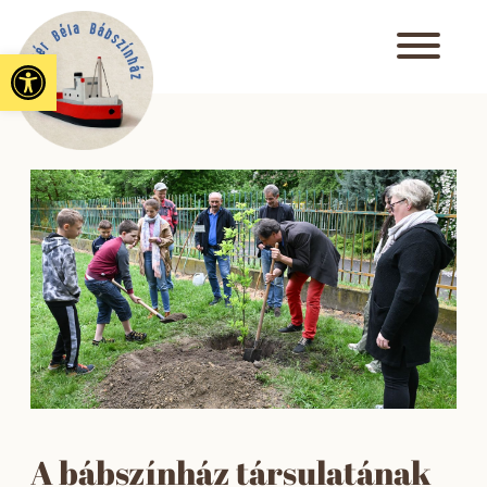
Eszköztár megnyitása
A bábszínház társulatának