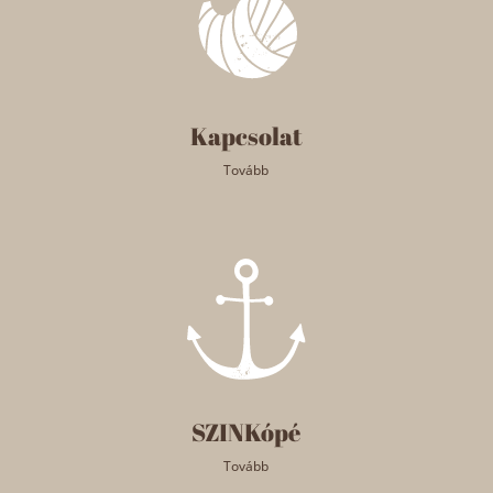
Kapcsolat
Tovább
SZINKópé
Tovább