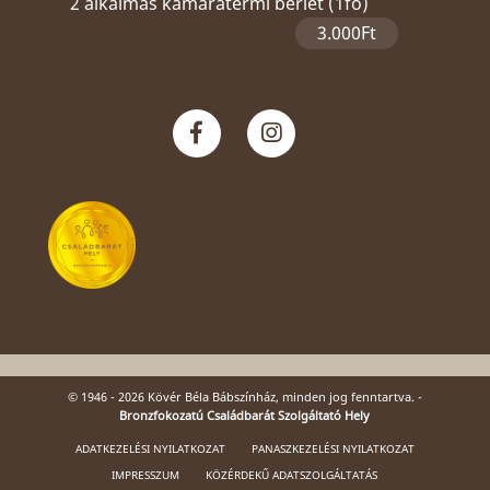
2 alkalmas kamaratermi bérlet (1fő)
3.000Ft
© 1946 - 2026 Kövér Béla Bábszínház, minden jog fenntartva. -
Bronzfokozatú Családbarát Szolgáltató Hely
ADATKEZELÉSI NYILATKOZAT
PANASZKEZELÉSI NYILATKOZAT
IMPRESSZUM
KÖZÉRDEKŰ ADATSZOLGÁLTATÁS