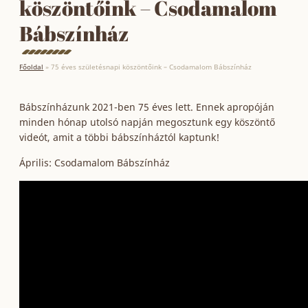
köszöntőink – Csodamalom
Bábszínház
Főoldal
»
75 éves születésnapi köszöntőink – Csodamalom Bábszínház
Bábszínházunk 2021-ben 75 éves lett. Ennek apropóján
minden hónap utolsó napján megosztunk egy köszöntő
videót, amit a többi bábszínháztól kaptunk!
Április: Csodamalom Bábszínház