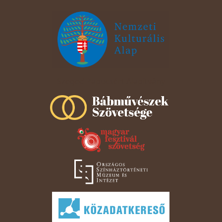
Szeged Papucsért Alapítvány